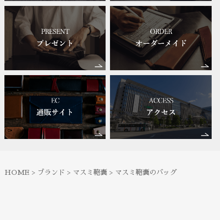
HOME
>
ブランド
>
マスミ鞄嚢
>
マスミ鞄嚢のバッグ