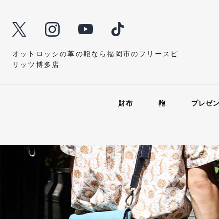
オットロッシの革の鞄なら福岡市のフリースピ
リッツ博多店
財布
鞄
プレゼ